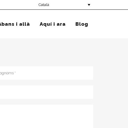
Català
Abans i allà
Aquí i ara
Blog